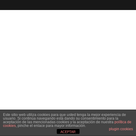
Este sitio web utiliza cookies para que usted tenga la mejor experiencia de
usuario. Si continúa navegando está dando su consentimiento para la
aceptación de las mencionadas cookies y la aceptación de nuestra
política de
cookies
, pinche el enlace para mayor información.
plugin cookies
ACEPTAR