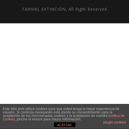
FARIVAL EXTINCIÓN, All Right Reserved
Este sitio web utiliza cookies para que usted tenga la mejor experiencia de
usuario. Si continúa navegando está dando su consentimiento para la
aceptación de las mencionadas cookies y la aceptación de nuestra
política de
cookies
, pinche el enlace para mayor información.
plugin cookies
ACEPTAR